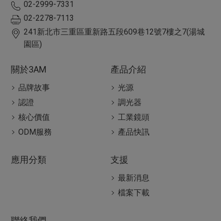
02-2999-7331
02-2278-7113
241
新北市
三重區
重新路五段609巷12號7樓之7(湯城
園區)
關於3AM
產品介紹
品牌故事
光源
認證
調光器
核心價值
工業鏡頭
ODM服務
產品快訊
應用分類
支援
最新消息
檔案下載
聯絡我們